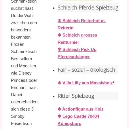
Schminktisch
Schleich Pferde-Spielzeug
suchst hast
Du die Wahl
✻ Schleich Reiterhof m.
zwischen den
Reiterin
besonders
✻ Schleich grosses
bekannten
Reitturnier
Frozen
✻ Schleich Pick Up
Schminktisch
Pferdeanhänger
Bestsellern
und Modellen
Fair – sozial – ökologisch
wie Disney
Princess oder
✻ Villa Lilly aus Massivholz
*
Enchantimals.
Dabei
Ritter Spielzeug
unterscheiden
sich diese 3
✻ Actionfigur aus Holz
Smoby
✻ Lego Castle 70404
Frisiertisch
Königsburg