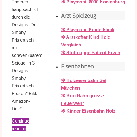
Themes
✻ Playmobil 6000 Königsburg
hauptsächlich
Arzt Spielzeug
durch die
Designs. Der
✻ Playmobil Kinderklinik
Smoby
✻ Arztkoffer Kind Holz
Frisiertisch
Vergleich
mit
✻ Stoffpuppe Patient Erwin
schwenkbarem
Spiegel in 3
Eisenbahnen
Designs
Smoby
✻ Holzeisenbahn Set
Frisiertisch
Märchen
Frozen* Bild:
✻ Brio Bahn grosse
Amazon-
Feuerwehr
Link*…
✻ Kinder Eisenbahn Holz
Continue
reading