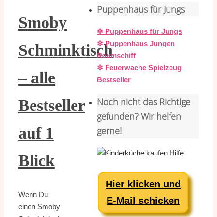
Puppenhaus für Jungs
Smoby
✻ Puppenhaus für Jungs
✻ Puppenhaus Jungen
Schminktisch
Raumschiff
✻ Feuerwache Spielzeug
– alle
Bestseller
Noch nicht das Richtige
Bestseller
gefunden? Wir helfen
auf 1
gerne!
Blick
Hier klicken und
Wenn Du
E-Mail schicken
einen Smoby