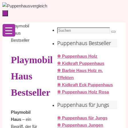
Zum
Inhalt
springen
Zum
Startseite
Playmobil
Inhalt
Suche
Haus
Suchen
springen
nach:
Bestseller
Puppenhaus Bestseller
✻ Puppenhaus Holz
Playmobil
✻ Kidkraft Puppenhaus
✻ Barbie Haus Holz m.
Haus
Effekten
✻ Kidkraft Eck Puppenhaus
Bestseller
✻ Puppenhaus Holz Rosa
Puppenhaus für Jungs
Playmobil
✻ Puppenhaus für Jungs
Haus
– ein
✻ Puppenhaus Jungen
Begriff, der für