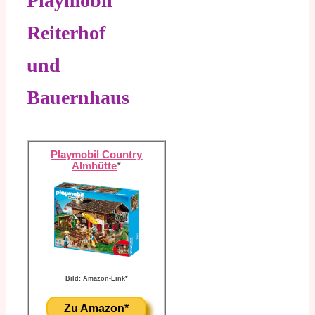
Playmobil
Reiterhof
und
Bauernhaus
Playmobil Country
Almhütte
*
Bild: Amazon-Link*
Zu Amazon*