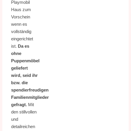
Playmobil
Haus zum
Vorschein
wenn es
vollständig
eingerichtet
ist.
Da es
ohne
Puppenmöbel
geliefert
wird, seid ihr
bzw. die
spendierfreudigen
Familienmitglieder
gefragt.
Mit
den stillvollen
und
detailreichen