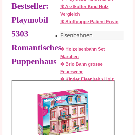
Bestseller:
✻ Arztkoffer Kind Holz
Vergleich
Playmobil
✻ Stoffpuppe Patient Erwin
5303
Eisenbahnen
Romantisches
✻ Holzeisenbahn Set
Märchen
Puppenhaus
✻ Brio Bahn grosse
Feuerwehr
✻ Kinder Eisenbahn Holz