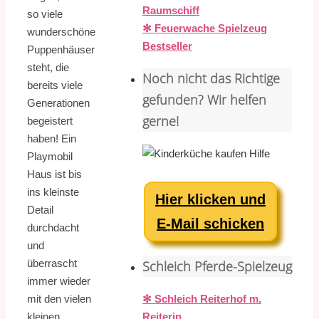
Raumschiff
so viele
✻ Feuerwache Spielzeug
wunderschöne
Bestseller
Puppenhäuser
steht, die
Noch nicht das Richtige
bereits viele
gefunden? Wir helfen
Generationen
gerne!
begeistert
haben! Ein
Playmobil
Haus ist bis
ins kleinste
Hier klicken und
Detail
E-Mail schicken
durchdacht
und
überrascht
Schleich Pferde-Spielzeug
immer wieder
✻ Schleich Reiterhof m.
mit den vielen
Reiterin
kleinen