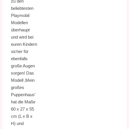
zu den
beliebtesten
Playmobil
Modellen
überhaupt
und wird bei
euren Kindern
sicher für
ebenfalls
große Augen
sorgen! Das
Modell ‚Mein
großes
Puppenhaus‘
hat die Maße
60 x 27 x 55
cm (L x B x
H) und