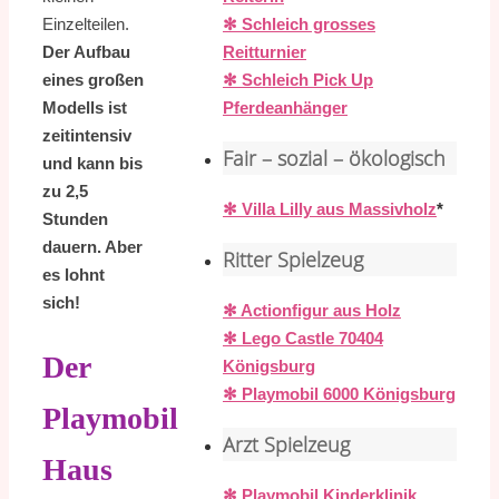
✻ Schleich grosses
Einzelteilen.
Reitturnier
Der Aufbau
✻ Schleich Pick Up
eines großen
Pferdeanhänger
Modells ist
zeitintensiv
Fair – sozial – ökologisch
und kann bis
zu 2,5
✻ Villa Lilly aus Massivholz
*
Stunden
dauern. Aber
Ritter Spielzeug
es lohnt
sich!
✻ Actionfigur aus Holz
✻ Lego Castle 70404
Der
Königsburg
✻ Playmobil 6000 Königsburg
Playmobil
Arzt Spielzeug
Haus
✻ Playmobil Kinderklinik