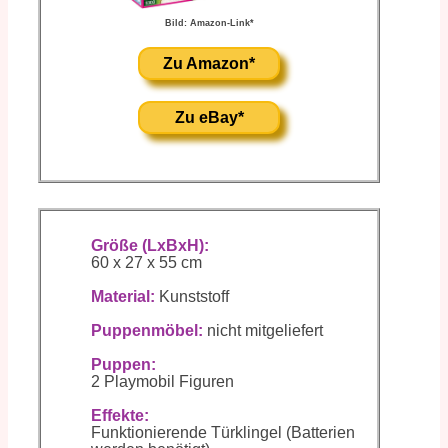
Bild: Amazon-Link*
Zu Amazon*
Zu eBay*
Größe (LxBxH):
60 x 27 x 55 cm
Material:
Kunststoff
Puppenmöbel:
nicht mitgeliefert
Puppen:
2 Playmobil Figuren
Effekte:
Funktionierende Türklingel (Batterien