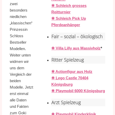
zwei
✻ Schleich grosses
besonders
Reitturnier
niedlichen
✻ Schleich Pick Up
„klassischen“
Pferdeanhänger
Prinzessin
Fair – sozial – ökologisch
Schloss
Bestseller
✻ Villa Lilly aus Massivholz
*
Modellen.
Weiter unten
Ritter Spielzeug
widmen wir
uns dem
✻ Actionfigur aus Holz
Vergleich der
✻ Lego Castle 70404
beiden
Königsburg
Modelle. Jetzt
✻ Playmobil 6000 Königsburg
erst einmal
alle Daten
Arzt Spielzeug
und Fakten
zum Goki
✻ Playmobil Kinderklinik