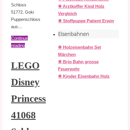
Schloss
✻ Arztkoffer Kind Holz
51772. Goki
Vergleich
Puppenschloss
✻ Stoffpuppe Patient Erwin
aus…
Eisenbahnen
Continue
reading
✻ Holzeisenbahn Set
Märchen
✻ Brio Bahn grosse
LEGO
Feuerwehr
✻ Kinder Eisenbahn Holz
Disney
Princess
41068