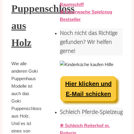
Raumschiff
Puppenschloss
✻ Feuerwache Spielzeug
Bestseller
aus
Noch nicht das Richtige
Holz
gefunden? Wir helfen
gerne!
Wie alle
anderen Goki
Puppenhaus
Hier klicken und
Modelle ist
E-Mail schicken
auch das
Goki
Puppenschloss
Schleich Pferde-Spielzeug
aus Holz.
Und es ist
✻ Schleich Reiterhof m.
eines von
Reiterin