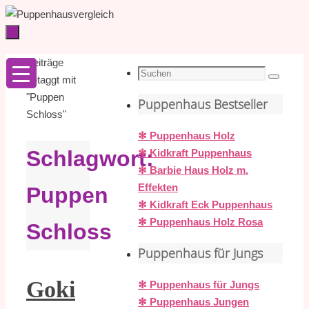
Zum
Inhalt
springen
Zum
Startseite
Beiträge
Inhalt
Suche
getaggt mit
Suchen
springen
nach:
"Puppen
Puppenhaus Bestseller
Schloss"
✻ Puppenhaus Holz
Schlagwort:
✻ Kidkraft Puppenhaus
✻ Barbie Haus Holz m.
Effekten
Puppen
✻ Kidkraft Eck Puppenhaus
✻ Puppenhaus Holz Rosa
Schloss
Puppenhaus für Jungs
Goki
✻ Puppenhaus für Jungs
✻ Puppenhaus Jungen