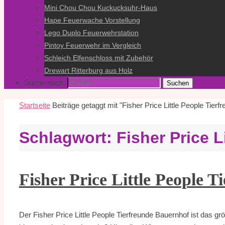
Mini Chou Chou Kuckucksuhr-Haus
Hape Feuerwache Vorstellung
Lego Duplo Feuerwehrstation
Pintoy Feuerwehr im Vergleich
Schleich Elfenschloss mit Zubehör
Drewart Ritterburg aus Holz
Suche nach:
Suchen
Startseite
Beiträge getaggt mit "Fisher Price Little People Tierf
Schlagwort:
Fisher Price L
Fisher Price Little People 
Der Fisher Price Little People Tierfreunde Bauernhof ist das g