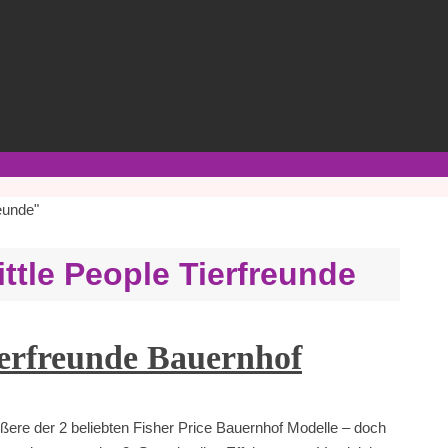
reunde"
ittle People Tierfreunde
Tierfreunde Bauernhof
rößere der 2 beliebten Fisher Price Bauernhof Modelle – doch