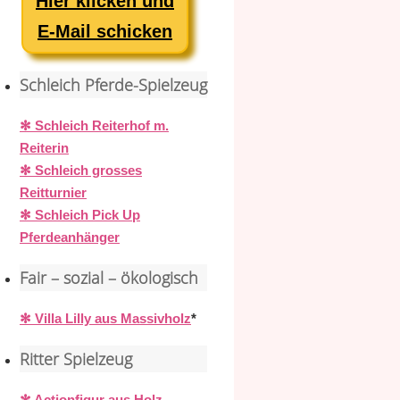
Hier klicken und
E-Mail schicken
Schleich Pferde-Spielzeug
✻ Schleich Reiterhof m.
Reiterin
✻ Schleich grosses
Reitturnier
✻ Schleich Pick Up
Pferdeanhänger
Fair – sozial – ökologisch
✻ Villa Lilly aus Massivholz
*
Ritter Spielzeug
✻ Actionfigur aus Holz