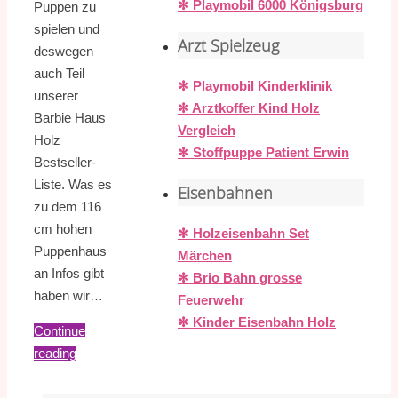
✻ Playmobil 6000 Königsburg
Puppen zu
spielen und
Arzt Spielzeug
deswegen
auch Teil
✻ Playmobil Kinderklinik
unserer
✻ Arztkoffer Kind Holz
Barbie Haus
Vergleich
Holz
✻ Stoffpuppe Patient Erwin
Bestseller-
Liste. Was es
Eisenbahnen
zu dem 116
cm hohen
✻ Holzeisenbahn Set
Puppenhaus
Märchen
an Infos gibt
✻ Brio Bahn grosse
haben wir…
Feuerwehr
✻ Kinder Eisenbahn Holz
Continue
reading