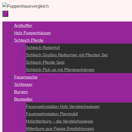
Zum
Inhalt
springen
Zum
Arztkoffer
Inhalt
Holz Puppenhäuser
springen
Schleich Pferde
Schleich Reiterhof
Schleich Großes Reitturnier mit Pferden Set
Schleich Pferde Sets
Schleich Pick up mit Pferdeanhänger
Feuerwache
Schlösser
Burgen
Bestseller
Feuerwehrstation Holz Vergleichssieger
Feuerwehrstation Playmobil
Holzritterburg – die Vergleichssieger
Ritterburg aus Pappe Empfehlungen