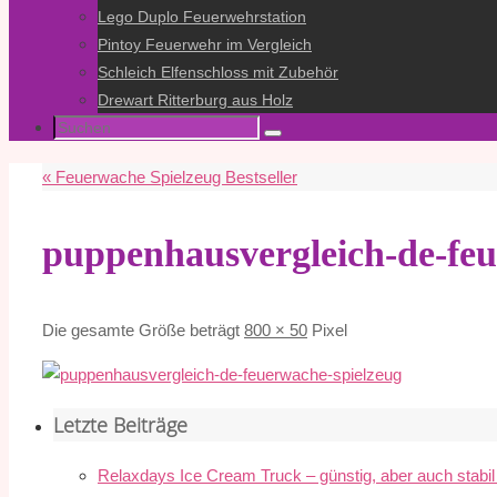
Lego Duplo Feuerwehrstation
Pintoy Feuerwehr im Vergleich
Schleich Elfenschloss mit Zubehör
Drewart Ritterburg aus Holz
Suche
Suchen
nach:
«
Feuerwache Spielzeug Bestseller
puppenhausvergleich-de-feu
Die gesamte Größe beträgt
800 × 50
Pixel
Letzte Beiträge
Relaxdays Ice Cream Truck – günstig, aber auch stabi