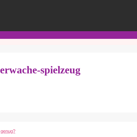
erwache-spielzeug
l genug?