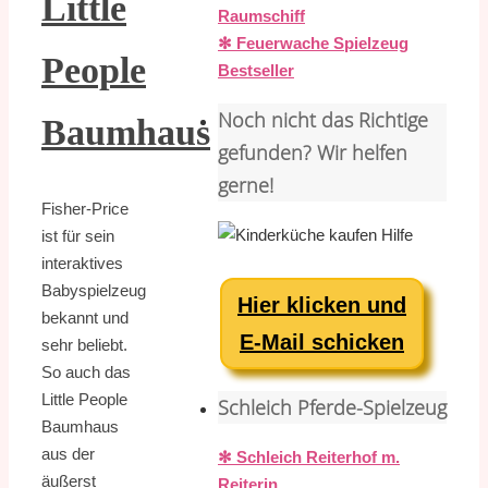
Little
Raumschiff
✻ Feuerwache Spielzeug
People
Bestseller
Noch nicht das Richtige
Baumhaus
gefunden? Wir helfen
gerne!
Fisher-Price
ist für sein
interaktives
Babyspielzeug
Hier klicken und
bekannt und
E-Mail schicken
sehr beliebt.
So auch das
Little People
Schleich Pferde-Spielzeug
Baumhaus
aus der
✻ Schleich Reiterhof m.
äußerst
Reiterin