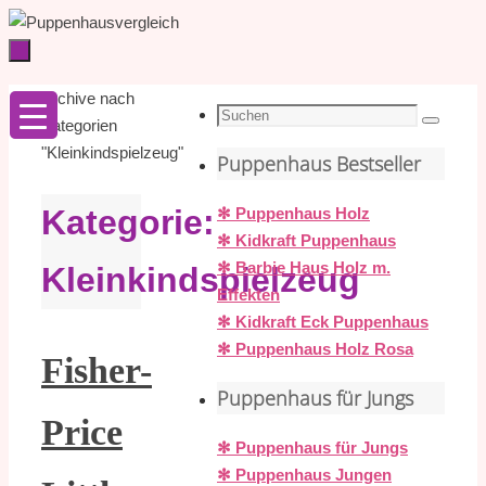
Zum
Inhalt
springen
Zum
Startseite
Archive nach
Inhalt
Suche
Kategorien
Suchen
springen
nach:
"Kleinkindspielzeug"
Puppenhaus Bestseller
Kategorie:
✻ Puppenhaus Holz
✻ Kidkraft Puppenhaus
✻ Barbie Haus Holz m.
Kleinkindspielzeug
Effekten
✻ Kidkraft Eck Puppenhaus
✻ Puppenhaus Holz Rosa
Fisher-
Puppenhaus für Jungs
Price
✻ Puppenhaus für Jungs
✻ Puppenhaus Jungen