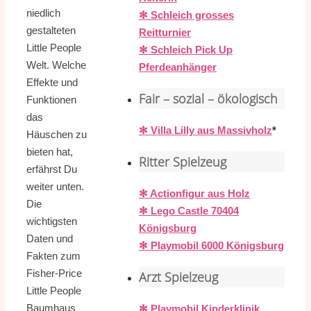
niedlich
✻ Schleich grosses
gestalteten
Reitturnier
Little People
✻ Schleich Pick Up
Welt. Welche
Pferdeanhänger
Effekte und
Fair – sozial – ökologisch
Funktionen
das
✻ Villa Lilly aus Massivholz
*
Häuschen zu
bieten hat,
Ritter Spielzeug
erfährst Du
weiter unten.
✻ Actionfigur aus Holz
Die
✻ Lego Castle 70404
wichtigsten
Königsburg
Daten und
✻ Playmobil 6000 Königsburg
Fakten zum
Fisher-Price
Arzt Spielzeug
Little People
Baumhaus
✻ Playmobil Kinderklinik