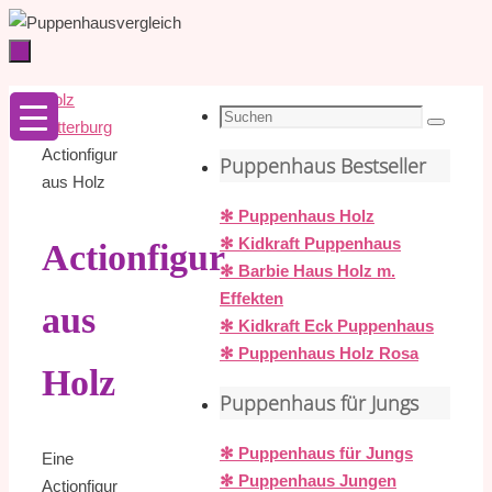
Zum
Inhalt
springen
Zum
Startseite
Holz
Inhalt
Suche
Ritterburg
Suchen
springen
nach:
Actionfigur
Puppenhaus Bestseller
aus Holz
✻ Puppenhaus Holz
✻ Kidkraft Puppenhaus
Actionfigur
✻ Barbie Haus Holz m.
Effekten
aus
✻ Kidkraft Eck Puppenhaus
✻ Puppenhaus Holz Rosa
Holz
Puppenhaus für Jungs
✻ Puppenhaus für Jungs
Eine
✻ Puppenhaus Jungen
Actionfigur