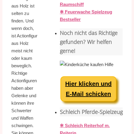
Raumschiff
aus Holz ist
✻ Feuerwache Spielzeug
selten zu
Bestseller
finden. Und
wenn doch,
Noch nicht das Richtige
ist Actionfigur
gefunden? Wir helfen
aus Holz
gerne!
meist nicht
oder kaum
beweglich.
Richtige
Actionfiguren
Hier klicken und
haben aber
E-Mail schicken
Gelenke und
können ihre
Schwerter
Schleich Pferde-Spielzeug
und Waffen
✻ Schleich Reiterhof m.
schwingen.
Reiterin
Sie können