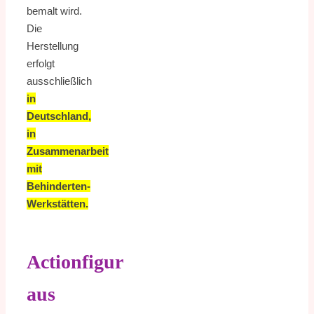
bemalt wird.
Die
Herstellung
erfolgt
ausschließlich
in
Deutschland,
in
Zusammenarbeit
mit
Behinderten-
Werkstätten.
Actionfigur
aus